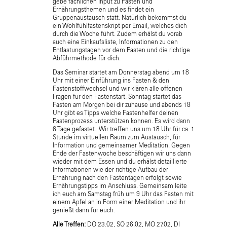
gebe fachlichen Input zu Fasten und
Ernährungsthemen und es findet ein
Gruppenaustausch statt. Natürlich bekommst du
ein Wohlfühlfastenskript per Email, welches dich
durch die Woche führt. Zudem erhälst du vorab
auch eine Einkaufsliste, Informationen zu den
Entlastungstagen vor dem Fasten und die richtige
Abführmethode für dich.
Das Seminar startet am Donnerstag abend um 18
Uhr mit einer Einführung ins Fasten & den
Fastenstoffwechsel und wir klären alle offenen
Fragen für den Fastenstart. Sonntag startet das
Fasten am Morgen bei dir zuhause und abends 18
Uhr gibt es Tipps welche Fastenhelfer deinen
Fastenprozess unterstützen können. Es wird dann
6 Tage gefastet. Wir treffen uns um 18 Uhr für ca. 1
Stunde im virtuellen Raum zum Austausch, für
Information und gemeinsamer Meditation. Gegen
Ende der Fastenwoche beschäftigen wir uns dann
wieder mit dem Essen und du erhälst detaillierte
Informationen wie der richtige Aufbau der
Ernährung nach den Fastentagen erfolgt sowie
Ernährungstipps im Anschluss. Gemeinsam leite
ich euch am Samstag früh um 9 Uhr das Fasten mit
einem Apfel an in Form einer Meditation und ihr
genießt dann für euch.
Alle Treffen:
DO 23.02, SO 26.02, MO 27.02, DI