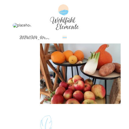
20240304_101528_resized