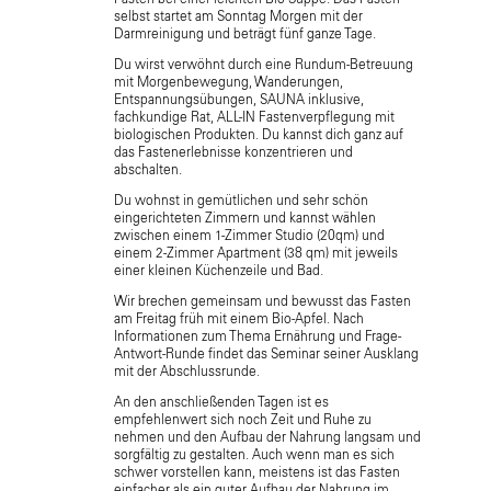
selbst startet am Sonntag Morgen mit der
Darmreinigung und beträgt fünf ganze Tage.
Du wirst verwöhnt durch eine Rundum-Betreuung
mit Morgenbewegung, Wanderungen,
Entspannungsübungen, SAUNA inklusive,
fachkundige Rat, ALL-IN Fastenverpflegung mit
biologischen Produkten. Du kannst dich ganz auf
das Fastenerlebnisse konzentrieren und
abschalten.
Du wohnst in gemütlichen und sehr schön
eingerichteten Zimmern und kannst wählen
zwischen einem 1-Zimmer Studio (20qm) und
einem 2-Zimmer Apartment (38 qm) mit jeweils
einer kleinen Küchenzeile und Bad.
Wir brechen gemeinsam und bewusst das Fasten
am Freitag früh mit einem Bio-Apfel. Nach
Informationen zum Thema Ernährung und Frage-
Antwort-Runde findet das Seminar seiner Ausklang
mit der Abschlussrunde.
An den anschließenden Tagen ist es
empfehlenwert sich noch Zeit und Ruhe zu
nehmen und den Aufbau der Nahrung langsam und
sorgfältig zu gestalten. Auch wenn man es sich
schwer vorstellen kann, meistens ist das Fasten
einfacher als ein guter Aufbau der Nahrung im