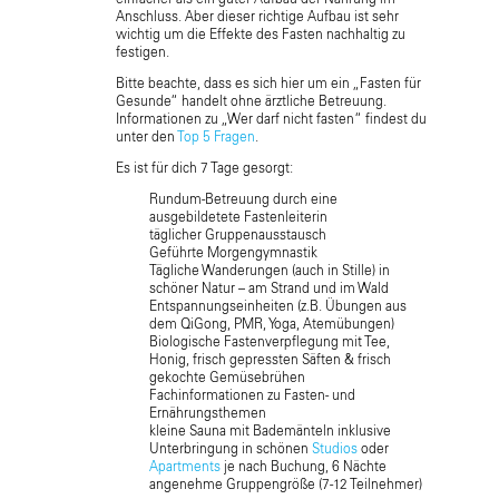
Anschluss. Aber dieser richtige Aufbau ist sehr
wichtig um die Effekte des Fasten nachhaltig zu
festigen.
Bitte beachte, dass es sich hier um ein „Fasten für
Gesunde“ handelt ohne ärztliche Betreuung.
Informationen zu „Wer darf nicht fasten“ findest du
unter den
Top 5 Fragen
.
Es ist für dich 7 Tage gesorgt:
Rundum-Betreuung durch eine
ausgebildetete Fastenleiterin
täglicher Gruppenausstausch
Geführte Morgengymnastik
Tägliche Wanderungen (auch in Stille) in
schöner Natur – am Strand und im Wald
Entspannungseinheiten (z.B. Übungen aus
dem QiGong, PMR, Yoga, Atemübungen)
Biologische Fastenverpflegung mit Tee,
Honig, frisch gepressten Säften & frisch
gekochte Gemüsebrühen
Fachinformationen zu Fasten- und
Ernährungsthemen
kleine Sauna mit Bademänteln inklusive
Unterbringung in schönen
Studios
oder
Apartments
je nach Buchung, 6 Nächte
angenehme Gruppengröße (7-12 Teilnehmer)