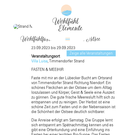
Wohlfühlfastenwoche an der Ostsee
23.09.2023 bis 29.09.2023
Zeige alle Veranstaltungen
Veranstaltungsort
Villa Luisa
, Timmendorfer Strand
FASTEN & MEE(H)R
Faste mit mir an der Lübecker Bucht am Ortsrand
von Timmendorfer Strand Richtung Niendorf. Ein
schönes Fleckchen an der Ostsee um dem Alltag
loszulassen und Körper, Geist & Seele eine Auszeit
zu gönnen. Die gute frische Meeresluft hilft sich zu
entspannen und zu reinigen. Der Herbst ist eine
schöne Zeit zum Fasten und in der Nebensaison ist
die Schönheit der Ostsee deutlich sichtbarer.
Die Anreise erfolgt am Samstag. Die Gruppe lernt
sich entspannt am Spätnachmittag kennen und es
gibt eine Orterkundung und eine Einführung ins
Fasten bei einer leichten Bio-Suppe. Das Fasten